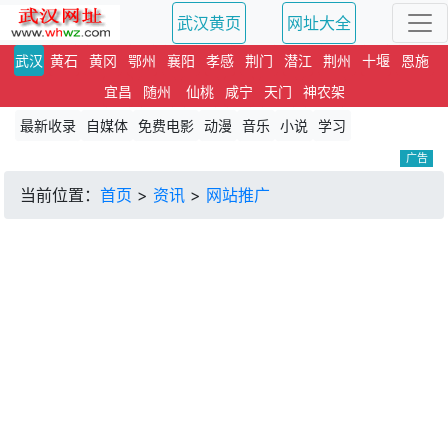
武汉黄页
网址大全
武汉
黄石
黄冈
鄂州
襄阳
孝感
荆门
潜江
荆州
十堰
恩施
宜昌
随州
仙桃
咸宁
天门
神农架
最新收录
自媒体
免费电影
动漫
音乐
小说
学习
广告
当前位置：
首页
>
资讯
>
网站推广