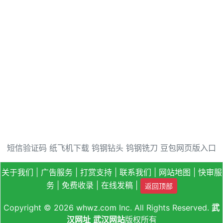
短信验证码
纸飞机下载
钨钢钻头
钨钢铣刀
豆包网页版入口
关于我们
|
广告服务
|
打赏支持
|
联系我们
|
网站地图
|
快审服
务
|
免费收录
|
在线发稿
|
返回顶部
Copyright © 2026
whwz.com
Inc. All Rights Reserved.
武
汉网址
武汉网站
版权所有