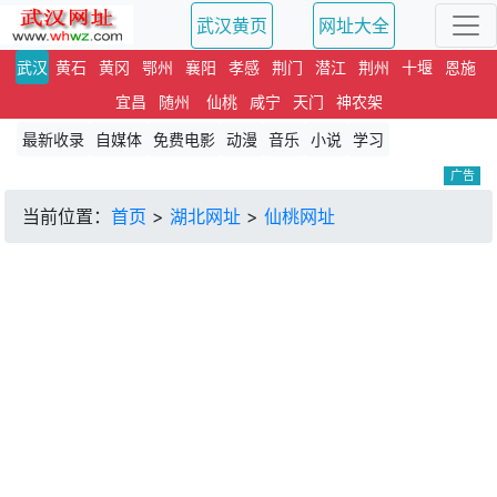
武汉黄页
网址大全
武汉
黄石
黄冈
鄂州
襄阳
孝感
荆门
潜江
荆州
十堰
恩施
宜昌
随州
仙桃
咸宁
天门
神农架
最新收录
自媒体
免费电影
动漫
音乐
小说
学习
广告
当前位置：
首页
>
湖北网址
>
仙桃网址