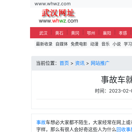
www.whwz.com
┊
┊
┊
┊
┊
武汉
黄石
黄冈
鄂州
襄阳
孝感
最新收录
自媒体
免费电影
动漫
音乐
小说
学习
当前位置：
首页
>
资讯
>
网站推广
事故车
时间：2023-02
事故
车想必大家都不陌生，大家经常在网上或
字样，那么有很人会好奇这些人为什么
回收事