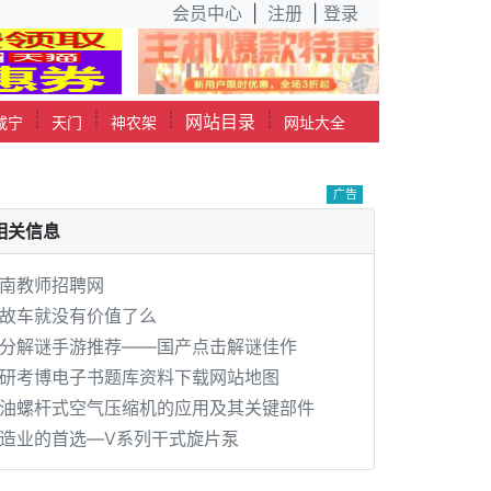
会员中心
|
注册
|
登录
┊
┊
┊
┊
网站目录
咸宁
天门
神农架
网址大全
广告
相关信息
南教师招聘网
故车就没有价值了么
分解谜手游推荐——国产点击解谜佳作
研考博电子书题库资料下载网站地图
油螺杆式空气压缩机的应用及其关键部件
造业的首选—V系列干式旋片泵