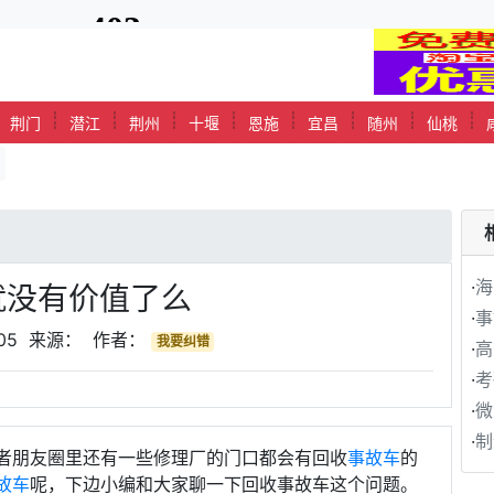
┊
┊
┊
┊
┊
┊
┊
┊
┊
荆门
潜江
荆州
十堰
恩施
宜昌
随州
仙桃
·
海
就没有价值了么
·
事
-05 来源： 作者：
我要纠错
·
高
·
考
·
微
·
制
者朋友圈里还有一些修理厂的门口都会有回收
事故车
的
故车
呢，下边小编和大家聊一下回收事故车这个问题。