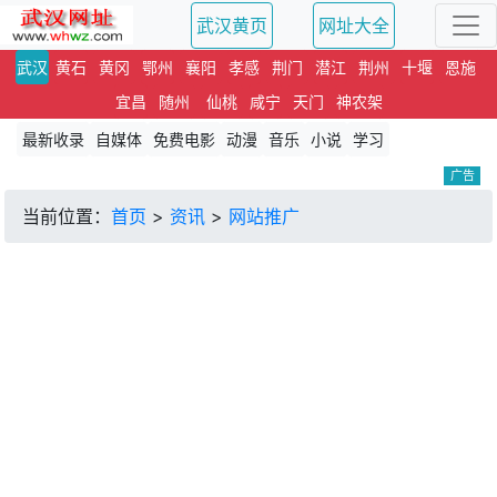
武汉黄页
网址大全
武汉
黄石
黄冈
鄂州
襄阳
孝感
荆门
潜江
荆州
十堰
恩施
宜昌
随州
仙桃
咸宁
天门
神农架
最新收录
自媒体
免费电影
动漫
音乐
小说
学习
广告
当前位置：
首页
>
资讯
>
网站推广