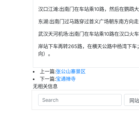
汉口江滩:出南门在车站乘10路，然后在鹦鹉
东湖:出南门过马路穿过首义广场朝东南方向走
武汉天河机场:出南门在车站乘10路在汉口火
岸站下车再转265路，在横天公路中杨湾下车
向）。
上一篇:
张公山寨景区
下一篇:
宝通禅寺
无相关信息