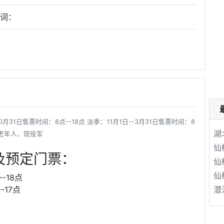
键词：
31日售票时间：8点--18点 淡季：11月1日--3月31日售票时间：8
湖
上老年人、现役军
仙
及预定门票：
仙
仙
-18点
-17点
潜