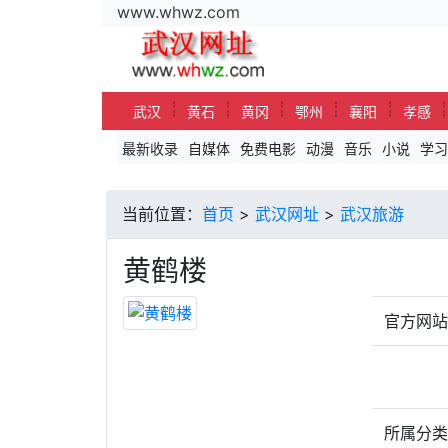
www.whwz.com
┊
┊
┊
┊
┊
武汉
黄石
黄冈
鄂州
襄阳
孝感
最新收录
自媒体
免费电影
动漫
音乐
小说
学习
当前位置：
首页
>
武汉网址
>
武汉旅游
黄鹤楼
官方网
所属分