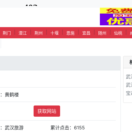
┊
┊
┊
┊
┊
┊
┊
┊
┊
荆门
潜江
荆州
十堰
恩施
宜昌
随州
仙桃
武
武
宝
站：黄鹤楼
获取网站
类：武汉旅游
累计点击：
6155