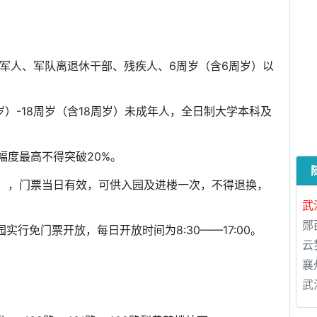
残军人、军队离退休干部、残疾人、6周岁（含6周岁）以
；
岁）-18周岁（含18周岁）未成年人，全日制大学本科及
幅度最高不得突破20%。
），门票当日有效，可供入园及进楼一次，不得退换，
武
郧
园实行免门票开放，每日开放时间为8:30——17:00。
云
襄
武