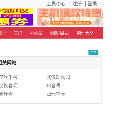
会员中心
|
注册
|
登录
┊
┊
┊
┊
网站目录
咸宁
天门
神农架
网址大全
广告
相关网站
汉欢乐谷
武汉动物园
汉长春观
知音号
通禅寺
归元禅寺