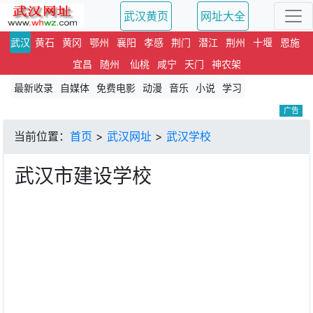
武汉黄页
网址大全
武汉
黄石
黄冈
鄂州
襄阳
孝感
荆门
潜江
荆州
十堰
恩施
宜昌
随州
仙桃
咸宁
天门
神农架
最新收录
自媒体
免费电影
动漫
音乐
小说
学习
广告
当前位置：
首页
>
武汉网址
>
武汉学校
武汉市建设学校