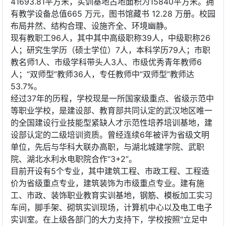
41693.81平方米，实训基地占地面积为15840平方米。拥
有教学设备总值665 万元，图书馆藏书 12.28 万册。校园
布局井然、结构合理、设施齐全、环境幽静。
现有教职工96人，其中其中高级职称39人，中级职称26
人；研究生学历（硕士学位）7人，本科学历79人；市职
教名师1人、市级学科带头人3人、市级优秀青年教师6
人；“双师型”教师36人，专任教师中“双师型”教师达
53.7%。
经过37年的历程，学校现是一所国家级重点、省级示范中
等职业学校，是建设部、教育部共同认定的武汉地区唯一
的全国建设行业技能型紧缺人才示范性培养培训基地，建
设部认定的二级培训资质。曾经连续6年被评为省级文明
单位，先后与华科大联办高职，与湖北城建学院、武职
院、湖北水利水电职院合作“3+2”。
目前开设有5个专业，其中建筑工程、市政工程、工程造
价为省级重点专业，建筑装饰为市级重点专业。建有施
工、市政、装饰职业教育实训基地，钢筋、模板加工实习
车间，脚手架、砌筑实训现场，计算机中心以及电工电子
实训室。在上级各部门的大力支持下，学校按照“立足中