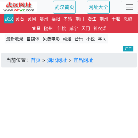
武汉黄页
网址大全
武汉
黄石
黄冈
鄂州
襄阳
孝感
荆门
潜江
荆州
十堰
恩施
宜昌
随州
仙桃
咸宁
天门
神农架
最新收录
自媒体
免费电影
动漫
音乐
小说
学习
广告
当前位置：
首页
>
湖北网址
>
宜昌网址