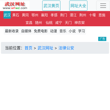
武汉黄页
网址大全
武汉
黄石
黄冈
鄂州
襄阳
孝感
荆门
潜江
荆州
十堰
恩施
宜昌
随州
仙桃
咸宁
天门
神农架
最新收录
自媒体
免费电影
动漫
音乐
小说
学习
广告
当前位置：
首页
>
武汉网址
>
法律公安