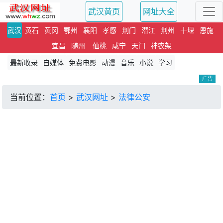
武汉黄页
网址大全
武汉
黄石
黄冈
鄂州
襄阳
孝感
荆门
潜江
荆州
十堰
恩施
宜昌
随州
仙桃
咸宁
天门
神农架
最新收录
自媒体
免费电影
动漫
音乐
小说
学习
广告
当前位置：
首页
>
武汉网址
>
法律公安