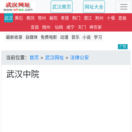
武汉黄页
网址大全
武汉
黄石
黄冈
鄂州
襄阳
孝感
荆门
潜江
荆州
十堰
恩施
宜昌
随州
仙桃
咸宁
天门
神农架
最新收录
自媒体
免费电影
动漫
音乐
小说
学习
广告
当前位置：
首页
>
武汉网址
>
法律公安
武汉中院