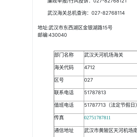
廉政举报/行风投诉：027-82768121
武汉海关总机查询：027-82768114
地址:武汉市东西湖区金银湖路15号
邮编:430040
部门名称
武汉天河机场海关
海关代码
4712
区号
027
联系电话
51787813
值班电话
51787713（法定节假日
传真
02751787811
通信地址
武汉市黄陂区天河机场