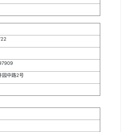
722
97909
件园中路2号