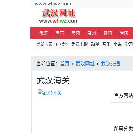
www.whwz.com
┊
┊
┊
┊
┊
武汉
黄石
黄冈
鄂州
襄阳
孝感
最新收录
自媒体
免费电影
动漫
音乐
小说
学习
当前位置：
首页
>
武汉网址
>
武汉交通
武汉海关
官方网
所属分