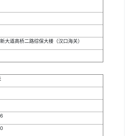
新大道高桥二路综保大楼（汉口海关）
关
6
0