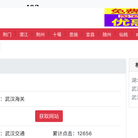
┊
┊
┊
┊
┊
┊
┊
┊
┊
荆门
潜江
荆州
十堰
恩施
宜昌
随州
仙桃
湖
武
武
站：武汉海关
获取网站
类：武汉交通
累计点击：
12656