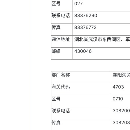
区号
027
联系电话
83376290
传真
83376772
通信地址
湖北省武汉市东西湖区、革
邮编
430046
部门名称
襄阳海
海关代码
4703
区号
0710
联系电话
308200
传真
308203