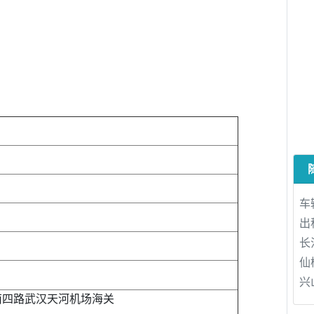
车
出
）
长
仙
兴
南四路武汉天河机场海关