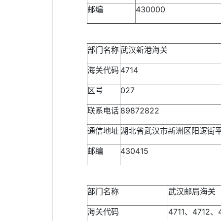
邮编
430000
部门名称
武汉新港海关
海关代码
4714
区号
027
联系电话
89872822
通信地址
湖北省武汉市新洲区阳逻街平
邮编
430415
部门名称
武汉邮局海关
海关代码
4711、4712、