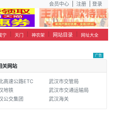
会员中心
|
注册
|
登录
┊
┊
┊
┊
网站目录
咸宁
天门
神农架
网址大全
广告
相关网站
北高速公路ETC
武汉市交管局
汉地铁
武汉市交通运输局
汉公交集团
武汉海关