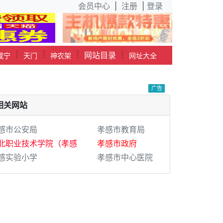
会员中心
|
注册
|
登录
┊
┊
┊
┊
网站目录
咸宁
天门
神农架
网址大全
广告
相关网站
感市公安局
孝感市教育局
北职业技术学院（孝感
孝感市政府
感实验小学
孝感市中心医院