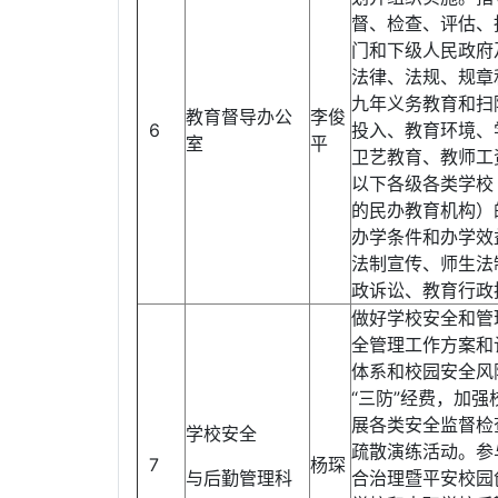
督、检查、评估、
门和下级人民政府
法律、法规、规章
九年义务教育和扫
教育督导办公
李俊
6
投入、教育环境、
室
平
卫艺教育、教师工
以下各级各类学校
的民办教育机构）
办学条件和办学效
法制宣传、师生法
政诉讼、教育行政
做好学校安全和管
全管理工作方案和
体系和校园安全风
“三防”经费，加强
展各类安全监督检
学校安全
疏散演练活动。参
7
杨琛
与后勤管理科
合治理暨平安校园