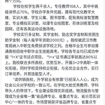
两个方向。
学校在校学生两千余人，专任教师108人，其中中高
级讲师占70%。学校办学条件优越，建有现代化教学大
楼、实训大楼、学生公寓、图书馆等，配有高标准智慧教
室、专业模拟实训室、动漫专业绘图室、形体训练室及校
园网，还有各类运动设施场地。
学校实行多证制、奖学金制、励志奖学金制和贫困生
助学金制（每人每学年资助2000元）。我校被武汉市教
育局纳入中职生免费就读学校之列。合格毕业生可参加普
通高校招收中职毕业生技能高考。学校各专业均已成功申
报 “1+X”证书试点项目， “1+x”证书通过率就高达90%以
上。我校联合多所高校，优势互补，开展3+2中高职一体
化衔接，同时学校坚持校企衔接，与名优企业合作，实行
订单培养，共育技能型人才。
“读供销商校，升学就业有依靠”已经深入人心，成为
社会公众对学校的一致认可。在学校大批优秀教师、学科
带头人的带领下，专业建设取得优异成绩。物流服务与管
理成为全省唯一集“省品牌专业、省重点专业、省示范实训
中心”一体的专业，市场营销获评省品牌专业、省重点专