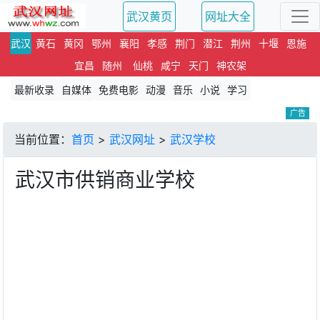
武汉黄页
网址大全
武汉
黄石
黄冈
鄂州
襄阳
孝感
荆门
潜江
荆州
十堰
恩施
宜昌
随州
仙桃
咸宁
天门
神农架
最新收录
自媒体
免费电影
动漫
音乐
小说
学习
广告
当前位置：
首页
>
武汉网址
>
武汉学校
武汉市供销商业学校