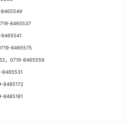
465549
-8465537
465541
-8465575
，0719-8465559
465531
485172
485181