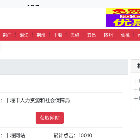
┊
┊
┊
┊
┊
┊
┊
┊
┊
荆门
潜江
荆州
十堰
恩施
宜昌
随州
仙桃
十
十
十
站：十堰市人力资源和社会保障局
获取网站
类：十堰网站
累计点击：
10010