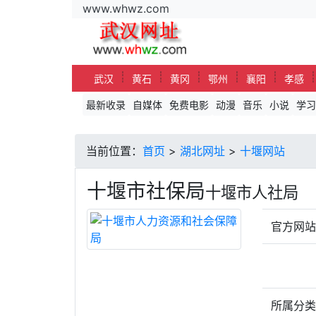
www.whwz.com
┊
┊
┊
┊
┊
武汉
黄石
黄冈
鄂州
襄阳
孝感
最新收录
自媒体
免费电影
动漫
音乐
小说
学习
当前位置：
首页
>
湖北网址
>
十堰网站
十堰市社保局
十堰市人社局
官方网
所属分