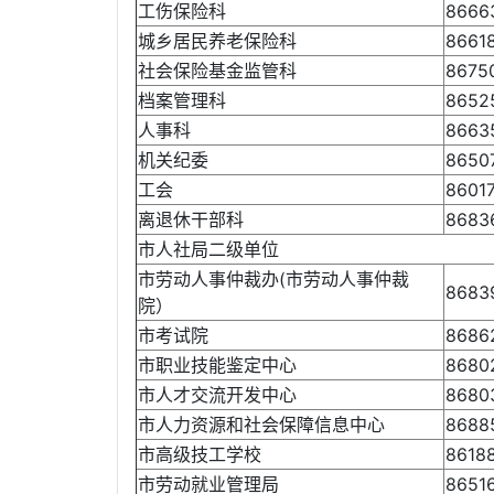
工伤保险科
8666
城乡居民养老保险科
8661
社会保险基金监管科
8675
档案管理科
8652
人事科
8663
机关纪委
8650
工会
8601
离退休干部科
8683
市人社局二级单位
市劳动人事仲裁办(市劳动人事仲裁
8683
院）
市考试院
8686
市职业技能鉴定中心
8680
市人才交流开发中心
8680
市人力资源和社会保障信息中心
8688
市高级技工学校
8618
市劳动就业管理局
8651