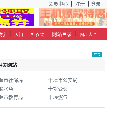
会员中心
|
注册
|
登录
┊
┊
┊
┊
网站目录
咸宁
天门
神农架
网址大全
广告
相关网站
堰市社保局
十堰市公安局
堰水务
十堰公交
堰市教育局
十堰燃气