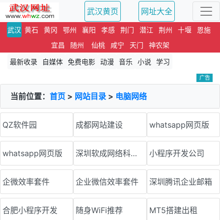
武汉黄页
网址大全
武汉
黄石
黄冈
鄂州
襄阳
孝感
荆门
潜江
荆州
十堰
恩施
宜昌
随州
仙桃
咸宁
天门
神农架
最新收录
自媒体
免费电影
动漫
音乐
小说
学习
广告
当前位置：
首页
>
网站目录
>
电脑网络
QZ软件园
成都网站建设
whatsapp网页版
whatsapp网页版
深圳软成网络科技有限公司
小程序开发公司
企微效率套件
企业微信效率套件
深圳腾讯企业邮箱
合肥小程序开发
随身WiFi推荐
MT5搭建出租