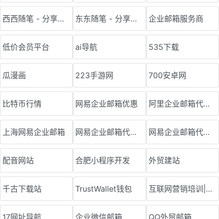
西西随笔 - 分享赚钱方法，随笔和经历感悟
东东随笔 - 分享赚钱方法，随笔和经验心得
企业邮箱服务商
低价会员平台
ai导航
535下载
瓜漫画
223手游网
700安卓网
比特币行情
网易企业邮箱优惠
阿里企业邮箱代理商
上海网易企业邮箱
网易企业邮箱代理商
网易企业邮箱代理商
配音网站
合肥小程序开发
外贸建站
千古下载站
TrustWallet钱包
互联网营销培训|淘宝电商运营课程|快手短视频直播变现_苏春宇老师
17网址导航
企业微信邮箱
QQ外贸邮箱