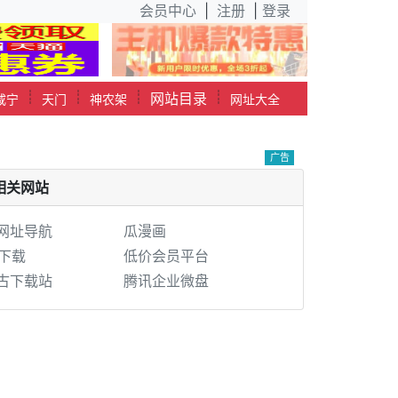
会员中心
|
注册
|
登录
┊
┊
┊
┊
网站目录
咸宁
天门
神农架
网址大全
广告
相关网站
7网址导航
瓜漫画
7下载
低价会员平台
古下载站
腾讯企业微盘