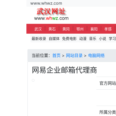
www.whwz.com
┊
┊
┊
┊
┊
武汉
黄石
黄冈
鄂州
襄阳
孝感
最新收录
自媒体
免费电影
动漫
音乐
小说
学习
当前位置：
首页
>
网站目录
>
电脑网络
网易企业邮箱代理商
官方网
所属分