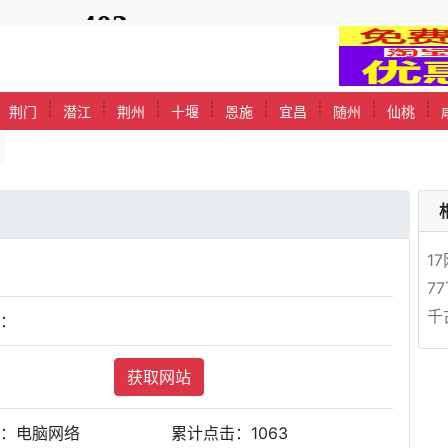
┊
┊
┊
┊
┊
┊
┊
┊
┊
荆门
潜江
荆州
十堰
恩施
宜昌
随州
仙桃
1
7
千
站：
获取网站
类：电脑网络
累计点击：
1063