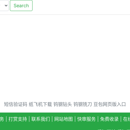
Search
短信验证码
纸飞机下载
钨钢钻头
钨钢铣刀
豆包网页版入口
务
|
打赏支持
|
联系我们
|
网站地图
|
快审服务
|
免费收录
|
在