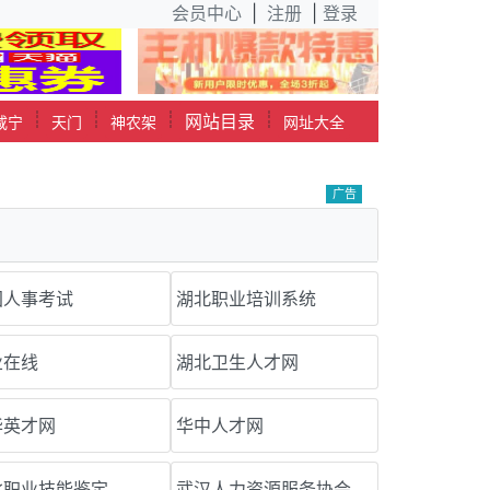
会员中心
|
注册
|
登录
┊
┊
┊
┊
网站目录
咸宁
天门
神农架
网址大全
广告
国人事考试
湖北职业培训系统
业在线
湖北卫生人才网
华英才网
华中人才网
北职业技能鉴定
武汉人力资源服务协会