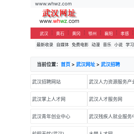
www.whwz.com
┊
┊
┊
┊
┊
武汉
黄石
黄冈
鄂州
襄阳
孝感
最新收录
自媒体
免费电影
动漫
音乐
小说
学习
当前位置：
首页
>
武汉网址
>
武汉招聘
武汉招聘网站
武汉人力资源服务产
武汉掌上人才网
武汉人才服务网
武汉青年创业中心
武汉残疾人就业服务
前程无忧(武汉)
大楚人才网