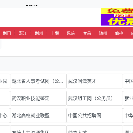
┊
┊
┊
┊
┊
┊
┊
┊
┊
荆门
潜江
荆州
十堰
恩施
宜昌
随州
仙桃
业园
湖北省人事考试网（公务员）
武汉问津英才
中
武汉职业技能鉴定
武汉组工网（公务员）
就
中心
湖北高校就业联盟
中国公共招聘网
中
方阵人力资源集团
纳杰人才
湖