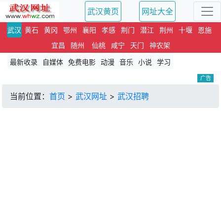
武汉黄页
网址大全
武汉
黄石
黄冈
鄂州
襄阳
孝感
荆门
潜江
荆州
十堰
恩施
宜昌
随州
仙桃
咸宁
天门
神农架
最新收录
自媒体
免费电影
动漫
音乐
小说
学习
广告
当前位置：
首页
>
武汉网址
>
武汉招聘