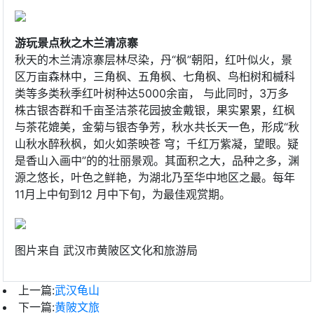
游玩景点秋之木兰清凉寨
秋天的木兰清凉寨层林尽染，丹“枫”朝阳，红叶似火，景
区万亩森林中，三角枫、五角枫、七角枫、鸟桕树和槭科
类等多类秋季红叶树种达5000余亩， 与此同时，3万多
株古银杏群和千亩圣洁茶花园披金戴银，果实累累，红枫
与茶花媲美，金菊与银杏争芳，秋水共长天一色，形成“秋
山秋水醉秋枫，如火如荼映苍 穹；千红万紫凝，望眼。疑
是香山入画中”的的壮丽景观。其面积之大，品种之多，渊
源之悠长，叶色之鲜艳，为湖北乃至华中地区之最。每年
11月上中旬到12 月中下旬，为最佳观赏期。
图片来自 武汉市黄陂区文化和旅游局
上一篇:
武汉龟山
下一篇:
黄陂文旅