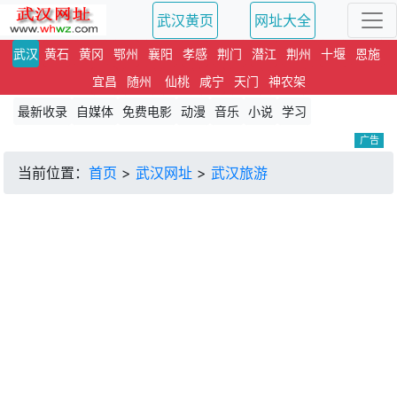
武汉黄页
网址大全
武汉
黄石
黄冈
鄂州
襄阳
孝感
荆门
潜江
荆州
十堰
恩施
宜昌
随州
仙桃
咸宁
天门
神农架
最新收录
自媒体
免费电影
动漫
音乐
小说
学习
广告
当前位置：
首页
>
武汉网址
>
武汉旅游