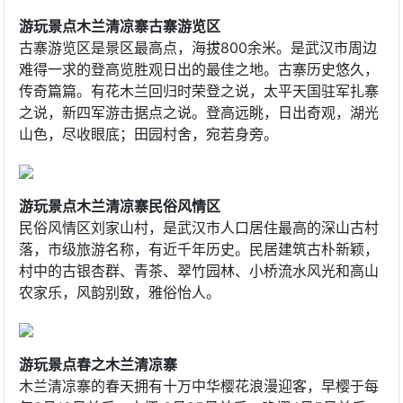
游玩景点木兰清凉寨古寨游览区
古寨游览区是景区最高点，海拔800余米。是武汉市周边
难得一求的登高览胜观日出的最佳之地。古寨历史悠久，
传奇篇篇。有花木兰回归时荣登之说，太平天国驻军扎寨
之说，新四军游击据点之说。登高远眺，日出奇观，湖光
山色，尽收眼底；田园村舍，宛若身旁。
游玩景点木兰清凉寨民俗风情区
民俗风情区刘家山村，是武汉市人口居住最高的深山古村
落，市级旅游名称，有近千年历史。民居建筑古朴新颖，
村中的古银杏群、青茶、翠竹园林、小桥流水风光和高山
农家乐，风韵别致，雅俗怡人。
游玩景点春之木兰清凉寨
木兰清凉寨的春天拥有十万中华樱花浪漫迎客，早樱于每