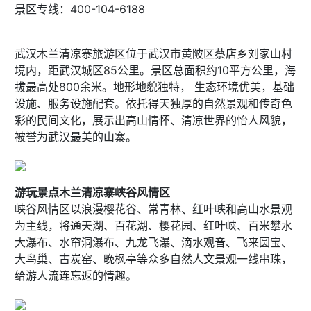
景区专线：400-104-6188
武汉木兰清凉寨旅游区位于武汉市黄陂区蔡店乡刘家山村
境内，距武汉城区85公里。景区总面积约10平方公里，海
拔最高处800余米。地形地貌独特， 生态环境优美，基础
设施、服务设施配套。依托得天独厚的自然景观和传奇色
彩的民间文化，展示出高山情怀、清凉世界的怡人风貌，
被誉为武汉最美的山寨。
游玩景点木兰清凉寨峡谷风情区
峡谷风情区以浪漫樱花谷、常青林、红叶峡和高山水景观
为主线，将通天湖、百花湖、樱花园、红叶峡、百米攀水
大瀑布、水帘洞瀑布、九龙飞瀑、滴水观音、飞来圆宝、
大鸟巢、古炭窑、晚枫亭等众多自然人文景观一线串珠，
给游人流连忘返的情趣。