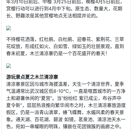
年3月10日前后、中樱 3月25日前后，晚樱4月5日前后，
赏樱行动可以进行到4月中下旬。原生态、数量大，花期
长、野趣浓是其他赏樱地点无法相提并论的。
不待樱花洒落，红杜鹃、白杜鹃、迎春花、紫荆花、兰草
花绽放，形成红如火、白如雪、绿如玉的壮丽景观，直到
春末初夏，木兰清凉寨仍是一个百花盛开的春天！
游玩景点夏之木兰清凉寨
清凉寨景区因与城市海拔温差，天生一个清凉世界，夏季
气温通常比武汉城区低8-10℃，一直是喧嚣城市的一方净
土和避暑休闲的“夏宫”。当“纷纷红 紫已成尘，布谷声中
夏令新”，层层热浪推向繁华闹市之时，木兰清凉寨旅游度
假区，仍是一派青山滴翠，蜂飞蝶舞，水媚风柔的春天景
象。通天湖、百花湖、碧波 如镜，茗泉池、清凉池天水一
色，宛如一串耀眼的明珠，镶嵌在花团锦簇的画廊之中。