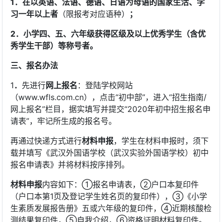
1．在以英语、法语、德语、日语为母语的国家生活、学
习一年以上者
（限报考对应语种）
；
2．小学四、五、六年级获得区级及以上优秀学生（含优
秀学生干部）等称号者。
三、报名办法
1
．
先进行
网上报名
：登陆学校网站
（www.wfls.com.cn），点击“初中部”，进入“招生指南/
网上报名”栏目，据实填写并提交“2020年初中招生报名申
请表”，牢记所生成的报名号。
再通过快递方式进行
材料申报
，学生在材料申报时，须下
载并填写《武汉外国语学校（武汉实验外国语学校）初中
报名申请表》并将材料按序排列。
材料申报
内容如下：①报名申请表，②户口本复印件
（户口本第1页及登记学生姓名页的复印件），③《小学
生素质发展报告册》五或六年级的复印件，④近期核酸检
测结果复印件，⑤自我介绍，⑥资格证明材料复印件。