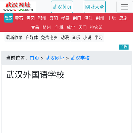
武汉黄页
网址大全
武汉
黄石
黄冈
鄂州
襄阳
孝感
荆门
潜江
荆州
十堰
恩施
宜昌
随州
仙桃
咸宁
天门
神农架
最新收录
自媒体
免费电影
动漫
音乐
小说
学习
广告
当前位置：
首页
>
武汉网址
>
武汉学校
武汉外国语学校