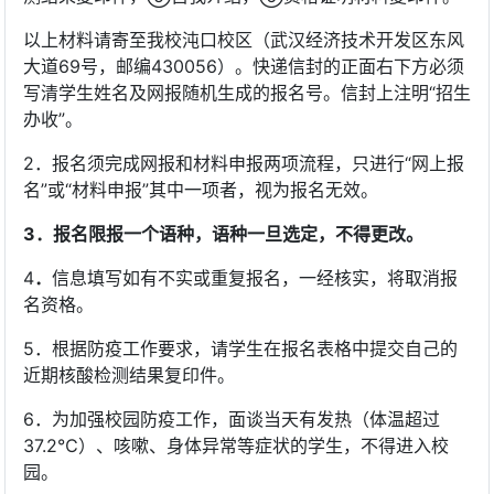
以上材料请寄至我校沌口校区（武汉经济技术开发区东风
大道69号，邮编430056）。快递信封的正面右下方必须
写清学生姓名及网报随机生成的报名号。信封上注明“招生
办收”。
2．报名须完成网报和材料申报两项流程，只进行“网上报
名”或“材料申报”其中一项者，视为报名无效。
3．报名限报一个语种，语种一旦选定，不得更改。
4
．
信息填写如有不实或重复报名，一经核实，将取消报
名资格。
5．根据防疫工作要求，请学生在报名表格中提交自己的
近期核酸检测结果复印件。
6．为加强校园防疫工作，面谈当天有发热（体温超过
37.2℃）、咳嗽、身体异常等症状的学生，不得进入校
园。