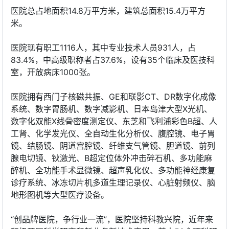
医院总占地面积14.8万平方米，建筑总面积15.4万平方
米。
医院现有职工1116人，其中专业技术人员931人，占
83.4%，中高级职称者占37.6%，设有35个临床及医技科
室，开放病床1000张。
医院拥有西门子核磁共振、GE和联影CT、DR数字化成像
系统、数字胃肠机、数字减影机、日本岛津大型X光机、
数字化双能X线骨密度测定仪、东芝和飞利浦彩色B超、人
工肾、化学发光仪、全自动生化分析仪、腹腔镜、电子胃
镜、结肠镜、阴道宫腔镜、纤维支气管镜、胆道镜、前列
腺电切镜、钬激光、B超定位体外冲击碎石机、多功能麻
醉机、全功能手术显微镜、超声乳化仪、多功能神经康复
诊疗系统、冰冻切片机多道生理记录仪、心脏射频仪、脑
地形图机等大型医疗设备。
“创品牌医院，争行业一流”，医院坚持科教兴院，近年来