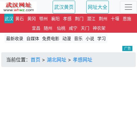
武汉黄页
网址大全
武汉
黄石
黄冈
鄂州
襄阳
孝感
荆门
潜江
荆州
十堰
恩施
宜昌
随州
仙桃
咸宁
天门
神农架
最新收录
自媒体
免费电影
动漫
音乐
小说
学习
广告
当前位置：
首页
>
湖北网址
>
孝感网址