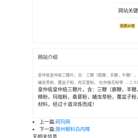
网站关
我要纠错
网站介绍
皇仲极皇仲极三鞭片，含：三鞭（鹿鞭，羊鞭，牛鞭），
蛹虫草粉，覆盆子粉，肉苁蓉粉， 杜仲雄花粉等 … 二
皇仲极皇仲极三鞭片，含：三鞭（鹿鞭，羊鞭
精粉，玛咖粉，桑葚粉，蛹虫草粉，覆盆子粉，
材料，经过十道淬炼而成！
上一篇:
珂玛网
下一篇:
滁州眼科白内障
无相关信息