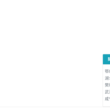
鄂
湖
樊
武
咸