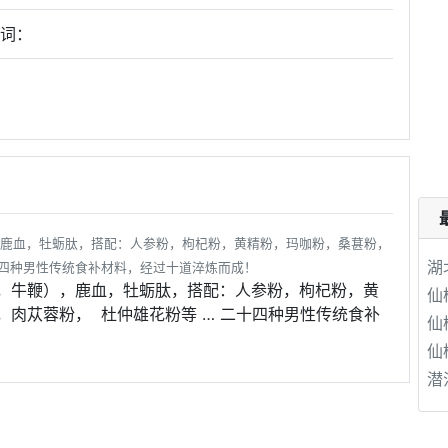
键词：
鹿血，牡蛎肽，搭配：人参粉，枸杞粉，黄精粉，玛咖粉，桑葚粉，
湖
十四种男性传统食补材料，经过十道淬炼而成！
，牛鞭），鹿血，牡蛎肽，搭配：人参粉，枸杞粉，黄
仙
肉苁蓉粉， 杜仲雄花粉等 … 二十四种男性传统食补
仙
仙
潜