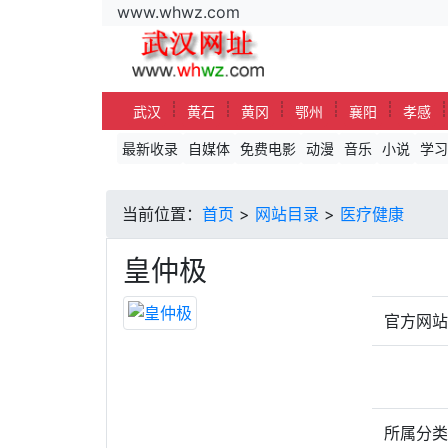
www.whwz.com
┊
┊
┊
┊
┊
武汉
黄石
黄冈
鄂州
襄阳
孝感
最新收录
自媒体
免费电影
动漫
音乐
小说
学习
当前位置：
首页
>
网站目录
>
医疗健康
皇仲极
官方网
所属分