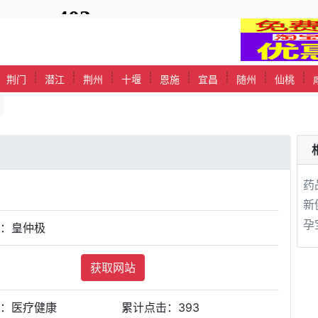
┊
┊
┊
┊
┊
┊
┊
┊
┊
荆门
潜江
荆州
十堰
恩施
宜昌
随州
仙桃
药
新
孕
站：皇仲极
获取网站
类：医疗健康
累计点击：
393