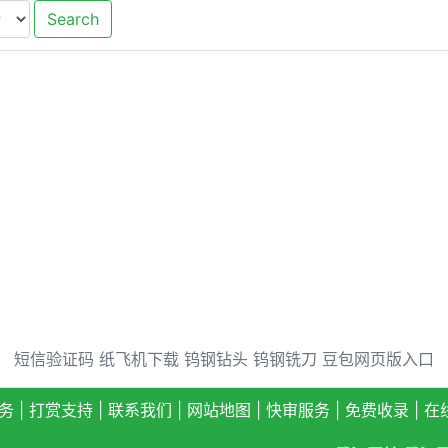
Search
短信验证码
纸飞机下载
钨钢钻头
钨钢铣刀
豆包网页版入口
务
|
打赏支持
|
联系我们
|
网站地图
|
快审服务
|
免费收录
|
在