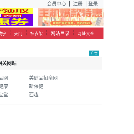
会员中心
|
注册
|
登录
┊
┊
┊
┊
网站目录
咸宁
天门
神农架
网址大全
广告
相关网站
品网
美健品招商网
健康
新保健
宝堂
西趣