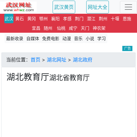
武汉黄页
网址大全
武汉
黄石
黄冈
鄂州
襄阳
孝感
荆门
潜江
荆州
十堰
恩施
宜昌
随州
仙桃
咸宁
天门
神农架
最新收录
自媒体
免费电影
动漫
音乐
小说
学习
广告
当前位置：
首页
>
湖北网址
>
湖北政府
湖北教育厅
湖北省教育厅