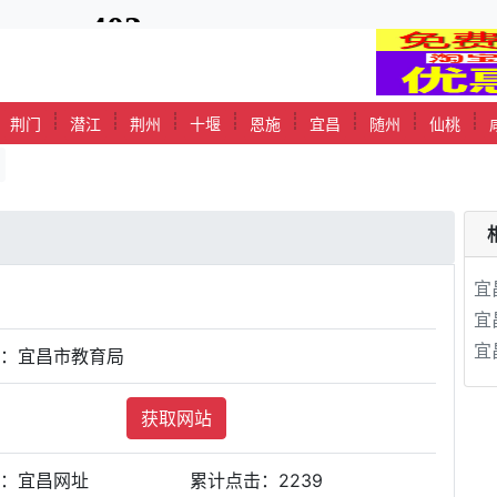
┊
┊
┊
┊
┊
┊
┊
┊
┊
荆门
潜江
荆州
十堰
恩施
宜昌
随州
仙桃
宜
宜
宜
站：宜昌市教育局
获取网站
类：宜昌网址
累计点击：
2239