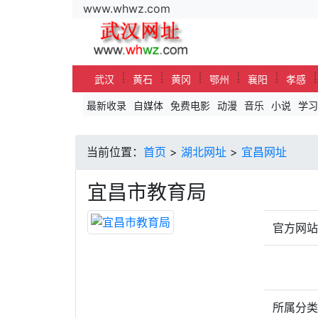
www.whwz.com
┊
┊
┊
┊
┊
武汉
黄石
黄冈
鄂州
襄阳
孝感
最新收录
自媒体
免费电影
动漫
音乐
小说
学习
当前位置：
首页
>
湖北网址
>
宜昌网址
宜昌市教育局
官方网
所属分