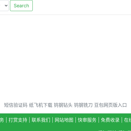
Search
短信验证码
纸飞机下载
钨钢钻头
钨钢铣刀
豆包网页版入口
务
|
打赏支持
|
联系我们
|
网站地图
|
快审服务
|
免费收录
|
在