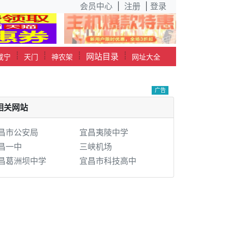
会员中心
|
注册
|
登录
┊
┊
┊
┊
网站目录
咸宁
天门
神农架
网址大全
广告
相关网站
昌市公安局
宜昌夷陵中学
昌一中
三峡机场
昌葛洲坝中学
宜昌市科技高中