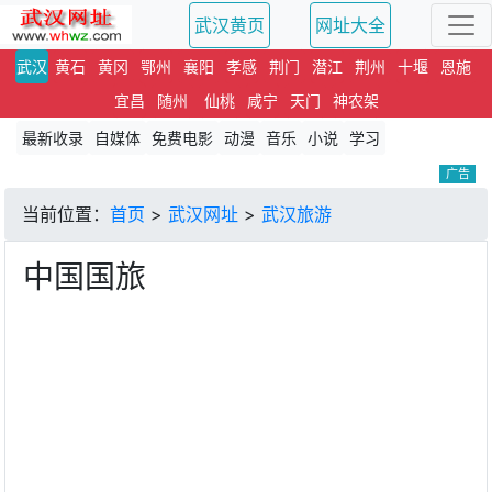
武汉黄页
网址大全
武汉
黄石
黄冈
鄂州
襄阳
孝感
荆门
潜江
荆州
十堰
恩施
宜昌
随州
仙桃
咸宁
天门
神农架
最新收录
自媒体
免费电影
动漫
音乐
小说
学习
广告
当前位置：
首页
>
武汉网址
>
武汉旅游
中国国旅