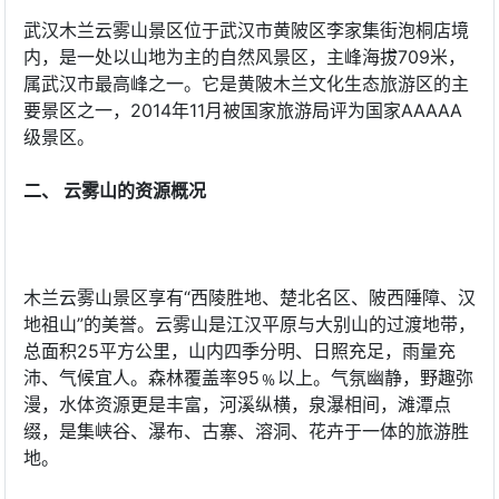
武汉木兰云雾山景区位于武汉市黄陂区李家集街泡桐店境
内，是一处以山地为主的自然风景区，主峰海拔709米，
属武汉市最高峰之一。它是黄陂木兰文化生态旅游区的主
要景区之一，2014年11月被国家旅游局评为国家AAAAA
级景区。
二、 云雾山的资源概况
木兰云雾山景区享有“西陵胜地、楚北名区、陂西陲障、汉
地祖山”的美誉。云雾山是江汉平原与大别山的过渡地带，
总面积25平方公里，山内四季分明、日照充足，雨量充
沛、气候宜人。森林覆盖率95﹪以上。气氛幽静，野趣弥
漫，水体资源更是丰富，河溪纵横，泉瀑相间，滩潭点
缀，是集峡谷、瀑布、古寨、溶洞、花卉于一体的旅游胜
地。