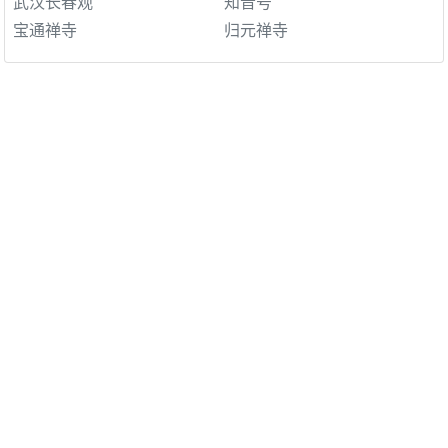
武汉长春观
知音号
宝通禅寺
归元禅寺