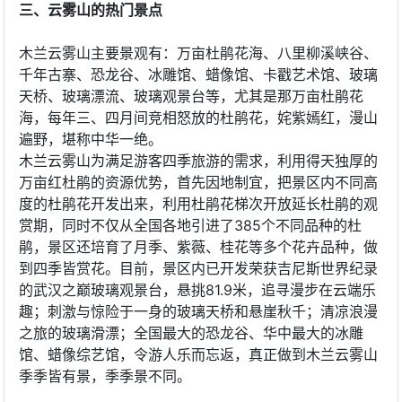
三、云雾山的热门景点
木兰云雾山主要景观有：万亩杜鹃花海、八里柳溪峡谷、
千年古寨、恐龙谷、冰雕馆、蜡像馆、卡戳艺术馆、玻璃
天桥、玻璃漂流、玻璃观景台等，尤其是那万亩杜鹃花
海，每年三、四月间竞相怒放的杜鹃花，姹紫嫣红，漫山
遍野，堪称中华一绝。
木兰云雾山为满足游客四季旅游的需求，利用得天独厚的
万亩红杜鹃的资源优势，首先因地制宜，把景区内不同高
度的杜鹃花开发出来，利用杜鹃花梯次开放延长杜鹃的观
赏期，同时不仅从全国各地引进了385个不同品种的杜
鹃，景区还培育了月季、紫薇、桂花等多个花卉品种，做
到四季皆赏花。目前，景区内已开发荣获吉尼斯世界纪录
的武汉之巅玻璃观景台，悬挑81.9米，追寻漫步在云端乐
趣；刺激与惊险于一身的玻璃天桥和悬崖秋千；清凉浪漫
之旅的玻璃滑漂；全国最大的恐龙谷、华中最大的冰雕
馆、蜡像综艺馆，令游人乐而忘返，真正做到木兰云雾山
季季皆有景，季季景不同。