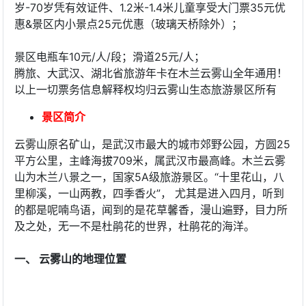
岁-70岁凭有效证件、1.2米-1.4米儿童享受大门票35元优
惠&景区内小景点25元优惠（玻璃天桥除外）；
景区电瓶车10元/人/段；滑道25元/人；
腾旅、大武汉、湖北省旅游年卡在木兰云雾山全年通用！
以上一切票务信息解释权均归云雾山生态旅游景区所有
景区简介
云雾山原名矿山，是武汉市最大的城市郊野公园，方圆25
平方公里，主峰海拔709米，属武汉市最高峰。木兰云雾
山为木兰八景之一，国家5A级旅游景区。“十里花山，八
里柳溪，一山两教，四季香火”， 尤其是进入四月，听到
的都是呢喃鸟语，闻到的是花草馨香，漫山遍野，目力所
及之处，无一不是杜鹃花的世界，杜鹃花的海洋。
一、 云雾山的地理位置