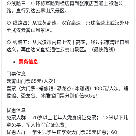
⊙线路三：中环将军路到横店再到张家店互通上祁泡公
路，直行到达云雾山风景区。
⊙ 线路四：从武黄高速，汉宜高速，京珠高速上武汉外环
至武汉云雾山风景区。
⊙ 线路五：从武汉市内直上汉十高速，经过祁家湾出口到
达义，再由达义直接通往云雾山景区。（最快路线）
票务信息
门票信息：
云雾山门票65元/人次！
套票（大门票+蜡像馆+恐龙谷+冰雕馆）100元/人次，蜡
像馆、恐龙谷、冰雕馆门票分别价值50元！
优惠信息：
免票人群： 70岁以上老年人凭身份证免票； 1.2米以下儿
童免票，军人持军官证免费；
优惠人群： 学生凭学生证享受大门票35元优惠；60