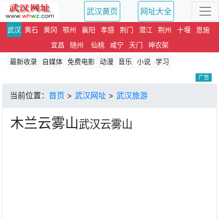
武汉黄页
网址大全
武汉
黄石
黄冈
鄂州
襄阳
孝感
荆门
潜江
荆州
十堰
恩施
宜昌
随州
仙桃
咸宁
天门
神农架
最新收录
自媒体
免费电影
动漫
音乐
小说
学习
广告
当前位置：
首页
>
武汉网址
>
武汉旅游
木兰云雾山
武汉云雾山