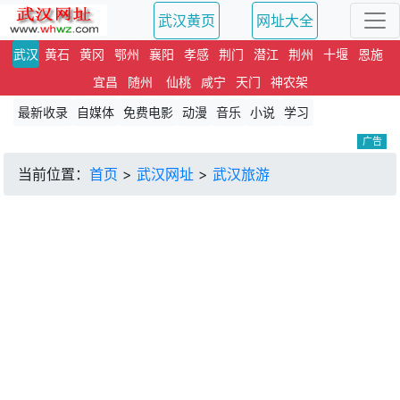
武汉黄页
网址大全
武汉
黄石
黄冈
鄂州
襄阳
孝感
荆门
潜江
荆州
十堰
恩施
宜昌
随州
仙桃
咸宁
天门
神农架
最新收录
自媒体
免费电影
动漫
音乐
小说
学习
广告
当前位置：
首页
>
武汉网址
>
武汉旅游