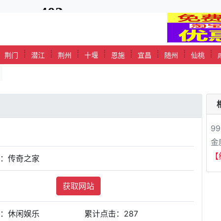
┊
┊
┊
┊
┊
┊
┊
┊
┊
荆门
潜江
荆州
十堰
恩施
宜昌
随州
仙桃
9
金
【
站：传奇之家
获取网站
类：休闲娱乐
累计点击：
287