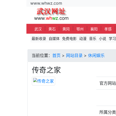
www.whwz.com
┊
┊
┊
┊
┊
武汉
黄石
黄冈
鄂州
襄阳
孝感
最新收录
自媒体
免费电影
动漫
音乐
小说
学习
当前位置：
首页
>
网站目录
>
休闲娱乐
传奇之家
官方网
所属分