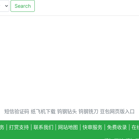
Search
短信验证码
纸飞机下载
钨钢钻头
钨钢铣刀
豆包网页版入口
务
|
打赏支持
|
联系我们
|
网站地图
|
快审服务
|
免费收录
|
在