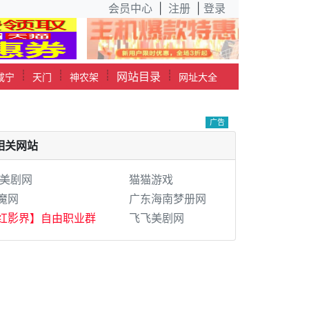
会员中心
|
注册
|
登录
┊
┊
┊
┊
网站目录
咸宁
天门
神农架
网址大全
广告
相关网站
9美剧网
猫猫游戏
魔网
广东海南梦册网
红影界】自由职业群
飞飞美剧网