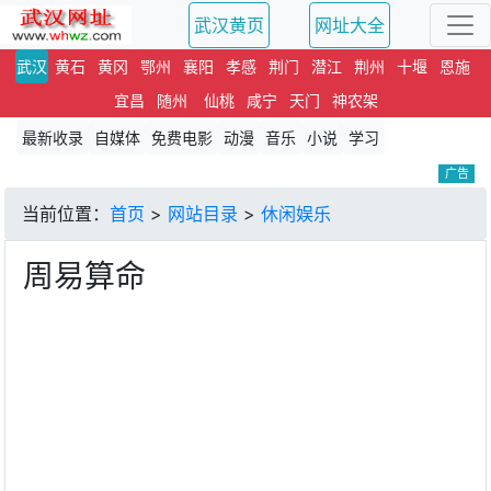
武汉黄页
网址大全
武汉
黄石
黄冈
鄂州
襄阳
孝感
荆门
潜江
荆州
十堰
恩施
宜昌
随州
仙桃
咸宁
天门
神农架
最新收录
自媒体
免费电影
动漫
音乐
小说
学习
广告
当前位置：
首页
>
网站目录
>
休闲娱乐
周易算命