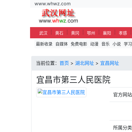
www.whwz.com
┊
┊
┊
┊
┊
武汉
黄石
黄冈
鄂州
襄阳
孝感
最新收录
自媒体
免费电影
动漫
音乐
小说
学习
当前位置：
首页
>
湖北网址
>
宜昌网址
宜昌市第三人民医院
官方网
所属分