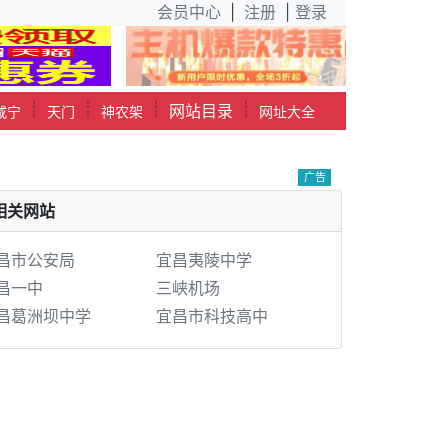
会员中心
|
注册
|
登录
┊
┊
┊
┊
网站目录
咸宁
天门
神农架
网址大全
广告
相关网站
昌市公安局
宜昌夷陵中学
昌一中
三峡机场
昌葛洲坝中学
宜昌市科技高中