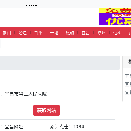
┊
┊
┊
┊
┊
┊
┊
┊
┊
荆门
潜江
荆州
十堰
恩施
宜昌
随州
仙桃
宜
宜
宜
站：宜昌市第三人民医院
获取网站
类：宜昌网址
累计点击：
1064