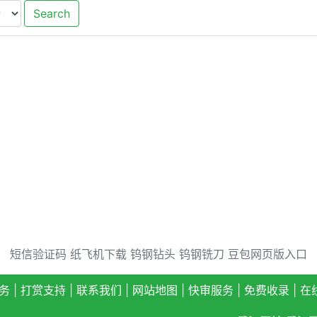
Search
短信验证码
纸飞机下载
钨钢钻头
钨钢铣刀
豆包网页版入口
务
|
打赏支持
|
联系我们
|
网站地图
|
快审服务
|
免费收录
|
在