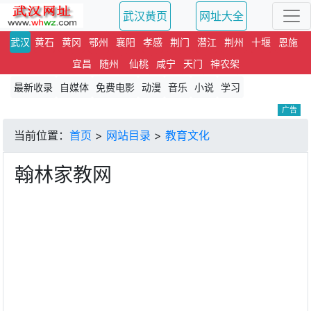
武汉黄页
网址大全
武汉
黄石
黄冈
鄂州
襄阳
孝感
荆门
潜江
荆州
十堰
恩施
宜昌
随州
仙桃
咸宁
天门
神农架
最新收录
自媒体
免费电影
动漫
音乐
小说
学习
广告
当前位置：
首页
>
网站目录
>
教育文化
翰林家教网