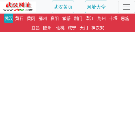
武汉黄页
网址大全
武汉
黄石
黄冈
鄂州
襄阳
孝感
荆门
潜江
荆州
十堰
恩施
宜昌
随州
仙桃
咸宁
天门
神农架