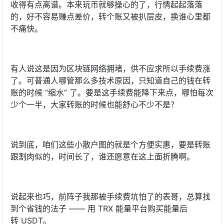
收得有点离谱。本来玩币就够操心的了，行情起起落落
的，好不容易赚点差价，转个账又被扒层皮，换谁心里都
不痛快。
有人说这是因为区块链网络拥堵，供不应求所以手续费涨
了。可普通人哪管那么多技术原因，只知道自己的钱在转
账的时候 “缩水” 了。要是这手续费能降下来点，哪怕每次
少个一半，大家转账的时候也能舒心不少不是？
说到底，咱们这些小散户图的就是个方便实惠，要是转账
跟割肉似的，时间长了，谁还愿意在这上面折腾啊。
说起来也巧，前阵子我那被手续费坑怕了的表哥，总算找
到个省钱的法子 —— 用 TRX 能量平台购买能量后
转 USDT。