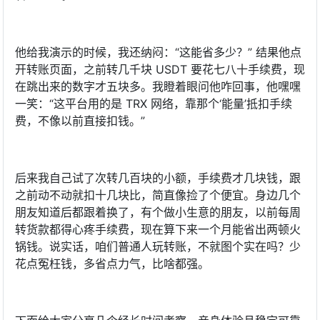
他给我演示的时候，我还纳闷：“这能省多少？” 结果他点
开转账页面，之前转几千块 USDT 要花七八十手续费，现
在跳出来的数字才五块多。我瞪着眼问他咋回事，他嘿嘿
一笑：“这平台用的是 TRX 网络，靠那个‘能量’抵扣手续
费，不像以前直接扣钱。”
后来我自己试了次转几百块的小额，手续费才几块钱，跟
之前动不动就扣十几块比，简直像捡了个便宜。身边几个
朋友知道后都跟着换了，有个做小生意的朋友，以前每周
转货款都得心疼手续费，现在算下来一个月能省出两顿火
锅钱。说实话，咱们普通人玩转账，不就图个实在吗？少
花点冤枉钱，多省点力气，比啥都强。