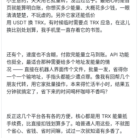
小生意的，天天用它批量转，没出过岔子。最贴心的是首
页就能算明白账，你想买多少能量、大概花多少钱，一眼
清清楚楚，不玩虚的。另外它家还能低价
用 USDT 换 TRX，有时候临时需要点 TRX 应急，在这儿
换比别处划算，我手机里一直存着它的书签。
还有个，速度也不含糊，付款完能量立马到账。API 功能
也挺全，最适合那种需要给多个地址发能量的情
况 —— 直接在机器人界面传个文件，批量一发，省得你
一个一个输地址，手指头都能少遭点罪。像我有回帮几个
朋友代转，用它家批量操作，本来得忙活半小时，结果五
分钟就搞定了，省下来的时间喝杯咖啡不香吗？
反正这几个平台各有各的方便，核心都是用 TRX 能量抵
手续费，比直接扣钱划算多了。咱普通人用这些，不就图
个省心、省钱、省时间嘛，试过一次就知道有多香了。